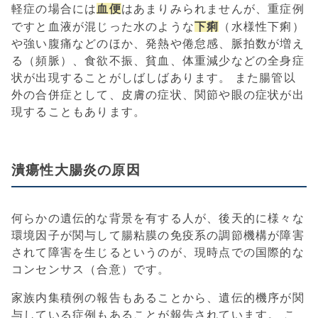
血便
軽症の場合には
はあまりみられませんが、重症例
下痢
ですと血液が混じった水のような
（水様性下痢）
や強い腹痛などのほか、発熱や倦怠感、脈拍数が増え
る（頻脈）、食欲不振、貧血、体重減少などの全身症
状が出現することがしばしばあります。 また腸管以
外の合併症として、皮膚の症状、関節や眼の症状が出
現することもあります。
潰瘍性大腸炎の原因
何らかの遺伝的な背景を有する人が、後天的に様々な
環境因子が関与して腸粘膜の免疫系の調節機構が障害
されて障害を生じるというのが、現時点での国際的な
コンセンサス（合意）です。
家族内集積例の報告もあることから、遺伝的機序が関
与している症例もあることが報告されています。 こ