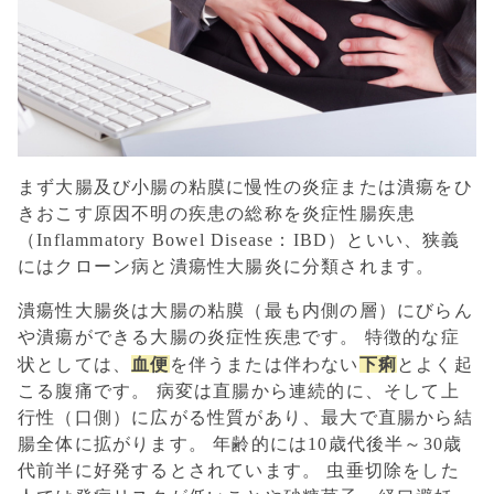
まず大腸及び小腸の粘膜に慢性の炎症または潰瘍をひ
きおこす原因不明の疾患の総称を炎症性腸疾患
（Inflammatory Bowel Disease：IBD）といい、狭義
にはクローン病と潰瘍性大腸炎に分類されます。
潰瘍性大腸炎は大腸の粘膜（最も内側の層）にびらん
や潰瘍ができる大腸の炎症性疾患です。 特徴的な症
血便
下痢
状としては、
を伴うまたは伴わない
とよく起
こる腹痛です。 病変は直腸から連続的に、そして上
行性（口側）に広がる性質があり、最大で直腸から結
腸全体に拡がります。 年齢的には10歳代後半～30歳
代前半に好発するとされています。 虫垂切除をした