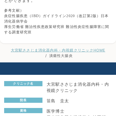
とができます。
参考文献）
炎症性腸疾患（IBD）ガイドライン2020（改訂第2版）日本
消化器病学会
厚生労働省 難治性疾患政策研究班 難治性炎症性腸障害に関
する調査研究班
大宮駅ささじま消化器内科・内視鏡クリニックHOME
潰瘍性大腸炎
大宮駅ささじま消化器内科・内
クリニック名
視鏡クリニック
笹島 圭太
院長
医学博士
資格