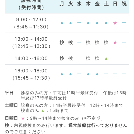
月
火
水
木
金
土
日
祝
（受付時間）
9:00～12:00
●
●
ー
●
●
●
★
ー
（8:45～11:30）
13:00～14:00
検
検
ー
検
検
検
★
ー
（12:45～13:30）
14:00～16:00
検
検
ー
検
検
▲
ー
ー
16:00～18:00
●
●
ー
●
●
ー
ー
ー
（15:45～17:30）
平日
診察のみの方：午前は11時半最終受付 午後は13時
半及び17時半最終受付
土曜日
診察のみの方：14時半最終受付 12時～14時まで
検査のみ
：15時まで
▲
日曜日
：9時～14時まで検査のみ（※不定期）
★
検
：内視鏡検査のみ行います。
通常診療は行っておりません
のでご注意ください