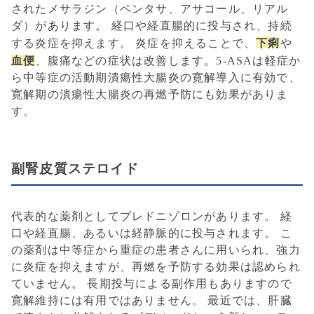
されたメサラジン（ペンタサ、アサコール、リアル
ダ）があります。 経口や経直腸的に投与され、持続
下痢
する炎症を抑えます。 炎症を抑えることで、
や
血便
、腹痛などの症状は改善します。5-ASAは軽症か
ら中等症の活動期潰瘍性大腸炎の寛解導入に有効で、
寛解期の潰瘍性大腸炎の再燃予防にも効果がありま
す。
副腎皮質ステロイド
代表的な薬剤としてプレドニゾロンがあります。 経
口や経直腸、あるいは経静脈的に投与されます。 こ
の薬剤は中等症から重症の患者さんに用いられ、強力
に炎症を抑えますが、再燃を予防する効果は認められ
ていません。 長期投与による副作用もありますので
寛解維持には有用ではありません。 最近では、肝臓