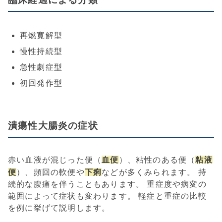
再燃寛解型
慢性持続型
急性劇症型
初回発作型
潰瘍性大腸炎の症状
血便
粘液
赤い血液が混じった便（
）、粘性のある便（
便
下痢
）、頻回の軟便や
などが多くみられます。 持
続的な腹痛を伴うこともあります。 重症度や病変の
範囲によって症状も変わります。 軽症と重症の比較
を例に挙げて説明します。