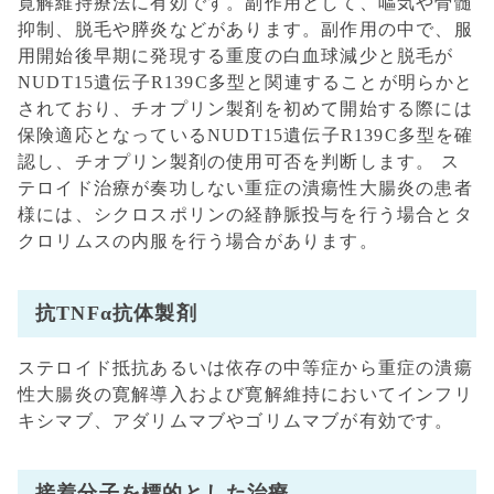
寛解維持療法に有効です。副作用として、嘔気や骨髄
抑制、脱毛や膵炎などがあります。副作用の中で、服
用開始後早期に発現する重度の白血球減少と脱毛が
NUDT15遺伝子R139C多型と関連することが明らかと
されており、チオプリン製剤を初めて開始する際には
保険適応となっているNUDT15遺伝子R139C多型を確
認し、チオプリン製剤の使用可否を判断します。 ス
テロイド治療が奏功しない重症の潰瘍性大腸炎の患者
様には、シクロスポリンの経静脈投与を行う場合とタ
クロリムスの内服を行う場合があります。
抗TNFα抗体製剤
ステロイド抵抗あるいは依存の中等症から重症の潰瘍
性大腸炎の寛解導入および寛解維持においてインフリ
キシマブ、アダリムマブやゴリムマブが有効です。
接着分子を標的とした治療