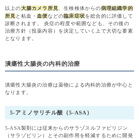
大腸カメラ所見
病理組織学的
以上の
、生検検体からの
所見
血便
臨床症状
と粘血・
などの
を総合的に評価して
診断されます。 炎症の程度や範囲なども、その後の
治療方針（投薬内容）を決定していく上で大切な要素
となります。
潰瘍性大腸炎の内科的治療
潰瘍性大腸炎の治療は薬物による内科的治療が中心と
なります。
5-アミノサリチル酸（5-ASA）
5-ASA製剤には従来からのサラゾスルファピリジン
（サラゾピリン）とその副作用を軽減するために開発