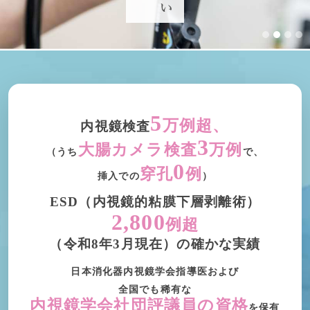
5
万例超、
内視鏡検査
3
大腸カメラ検査
万例
（うち
で、
0
穿孔
例
挿入での
）
ESD（内視鏡的粘膜下層剥離術）
2,800
例超
（令和8年3月現在）の確かな実績
日本消化器内視鏡学会指導医および
全国でも稀有な
内視鏡学会社団評議員の資格
を保有