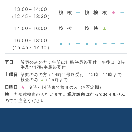
13:00～14:00
検
検
ー
検
検
検
★
ー
（12:45～13:30）
14:00～16:00
検
検
ー
検
検
▲
ー
ー
16:00～18:00
●
●
ー
●
●
ー
ー
ー
（15:45～17:30）
平日
診察のみの方：午前は11時半最終受付 午後は13時
半及び17時半最終受付
土曜日
診察のみの方：14時半最終受付 12時～14時まで
検査のみ
：15時まで
▲
日曜日
：9時～14時まで検査のみ（※不定期）
★
検
：内視鏡検査のみ行います。
通常診療は行っておりません
のでご注意ください