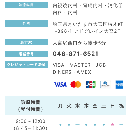
内視鏡内科・胃腸内科・消化器
診療科目
内科・内科
埼玉県さいたま市大宮区桜木町
住所
1-398-1 アドグレイス大宮2F
大宮駅西口から徒歩5分
最寄駅
048-871-6521
電話番号
VISA・MASTER・JCB・
クレジットカード決済
DINERS・AMEX
診療時間
月
火
水
木
金
土
日
祝
（受付時間）
9:00～12:00
●
●
ー
●
●
●
★
ー
（8:45～11:30）